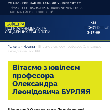
УМАНСЬКИЙ НАЦІОНАЛЬНИЙ УНІВЕРСИТЕТ
ФАКУЛЬТЕТ ЕКОНОМІКИ, ПІДПРИЄМНИЦТВА ТА
ІНФОРМАЦІЙНИХ ТЕХНОЛОГІЙ
+38
КАФЕДРА
(04744)
kaf
ПІДПРИЄМНИЦЬКИХ ТА
СОЦІАЛЬНИХ ТЕХНОЛОГІЙ
3-87-89
НОВИНИ
Головна
»
Новини
»
Вітаємо з ювілеєм професора Олександра
Леонідовича БУРЛЯЯ
ПРО КАФЕДРУ
Вітаємо з ювілеєм
АБІТУРІЄНТУ
професора
БАКАЛАВРУ D7
Олександра
Леонідовича БУРЛЯЯ
БАКАЛАВРУ 232
МАГІСТРУ D7
Шановний Олександре Леонідовичу!