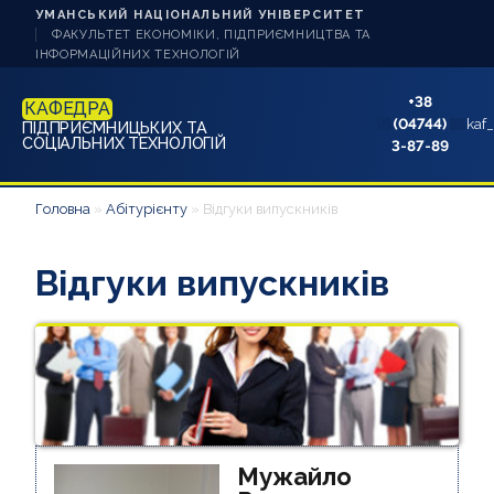
УМАНСЬКИЙ НАЦІОНАЛЬНИЙ УНІВЕРСИТЕТ
ФАКУЛЬТЕТ ЕКОНОМІКИ, ПІДПРИЄМНИЦТВА ТА
ІНФОРМАЦІЙНИХ ТЕХНОЛОГІЙ
+38
КАФЕДРА
(04744)
kaf
ПІДПРИЄМНИЦЬКИХ ТА
СОЦІАЛЬНИХ ТЕХНОЛОГІЙ
3-87-89
НОВИНИ
Головна
»
Абітурієнту
»
Відгуки випускників
ПРО КАФЕДРУ
Відгуки випускників
АБІТУРІЄНТУ
БАКАЛАВРУ D7
БАКАЛАВРУ 232
МАГІСТРУ D7
Мужайло