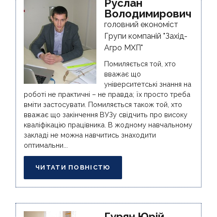
Руслан
МАГІСТРУ І10
Володимирович
головний економіст
ДОКТОРУ ФІЛОСОФІЇ
Групи компаній "Захід-
Агро МХП"
НАУКА ТА ІННОВАЦІЇ
Помиляється той, хто
СКРИНЬКА ДОВІРИ
вважає що
університетські знання на
роботі не практичні – не правда; їх просто треба
вміти застосувати. Помиляється також той, хто
вважає що закінчення ВУЗу свідчить про високу
кваліфікацію працівника. В жодному навчальному
закладі не можна навчитись знаходити
оптимальни...
ЧИТАТИ ПОВНІСТЮ
Гурян Юрій