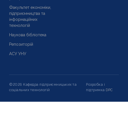
Факультет економіки,
підприємництва та
інформаційних
технологій
Наукова бібліотека
Репозиторій
АСУ УНУ
©2026 Кафедра підприємницьких та
Розробка і
соціальних технологій
підтримка
DPC