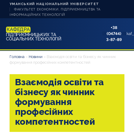
УМАНСЬКИЙ НАЦІОНАЛЬНИЙ УНІВЕРСИТЕТ
ФАКУЛЬТЕТ ЕКОНОМІКИ, ПІДПРИЄМНИЦТВА ТА
ІНФОРМАЦІЙНИХ ТЕХНОЛОГІЙ
+38
КАФЕДРА
(04744)
kaf
ПІДПРИЄМНИЦЬКИХ ТА
СОЦІАЛЬНИХ ТЕХНОЛОГІЙ
3-87-89
НОВИНИ
Головна
»
Новини
»
Взаємодія освіти та бізнесу як чинник
формування професійних компетентностей
ПРО КАФЕДРУ
Взаємодія освіти та
АБІТУРІЄНТУ
бізнесу як чинник
БАКАЛАВРУ D7
формування
професійних
БАКАЛАВРУ 232
компетентностей
МАГІСТРУ D7