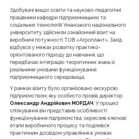
МАГІСТРУ І10
Здобувачі вищої освіти та науково-педагогічні
працівники кафедри підприємницьких та
ДОКТОРУ ФІЛОСОФІЇ
соціальних технологій Уманського національного
НАУКА ТА ІННОВАЦІЇ
університету здійснили ознайомчий візит на
виробничі потужності ТОВ «Агроплант». Захід
СКРИНЬКА ДОВІРИ
відбувся у межах розвитку практико-
орієнтованого підходу до навчання, що
передбачає інтеграцію теоретичних знань із
реальними умовами функціонування
підприємницького середовища.
У рамках візиту було організовано екскурсію
підприємством, яку особисто провів директор
Олександр Андрійович МОРДАЧ
. У процесі
спілкування він представив особливості
функціонування підприємства, окреслив ключові
етапи виробничого процесу та поділився
практичним досвідом управління в умовах