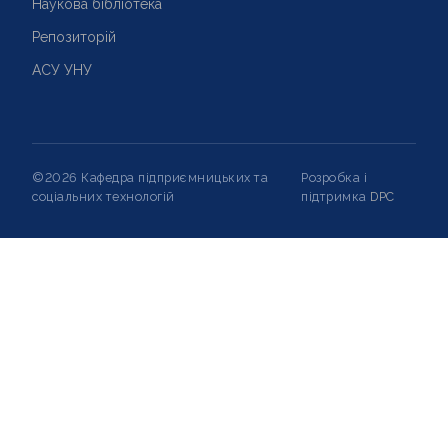
Наукова бібліотека
Репозиторій
АСУ УНУ
©2026 Кафедра підприємницьких та
Розробка і
соціальних технологій
підтримка
DPC